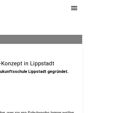
menu
Konzept in Lippstadt
 Zukunftsschule Lippstadt gegründet.
iden, was sie pro Schulwoche lernen wollen