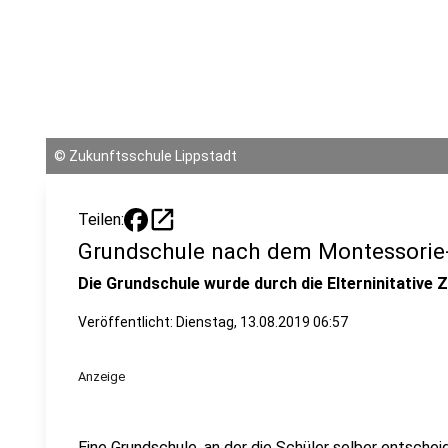
©
Zukunftsschule Lippstadt
open_in_new
Teilen:
Grundschule nach dem Montessorie-
Die Grundschule wurde durch die Elterninitative
Veröffentlicht:
Dienstag, 13.08.2019 06:57
Anzeige
Eine Grundschule, an der die Schüler selber entsche