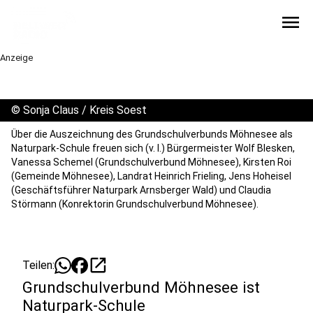
menu
Anzeige
©
Sonja Claus / Kreis Soest
Über die Auszeichnung des Grundschulverbunds Möhnesee als
Naturpark-Schule freuen sich (v. l.) Bürgermeister Wolf Blesken,
Vanessa Schemel (Grundschulverbund Möhnesee), Kirsten Roi
(Gemeinde Möhnesee), Landrat Heinrich Frieling, Jens Hoheisel
(Geschäftsführer Naturpark Arnsberger Wald) und Claudia
Störmann (Konrektorin Grundschulverbund Möhnesee).
open_in_new
Teilen:
Grundschulverbund Möhnesee ist
Naturpark-Schule