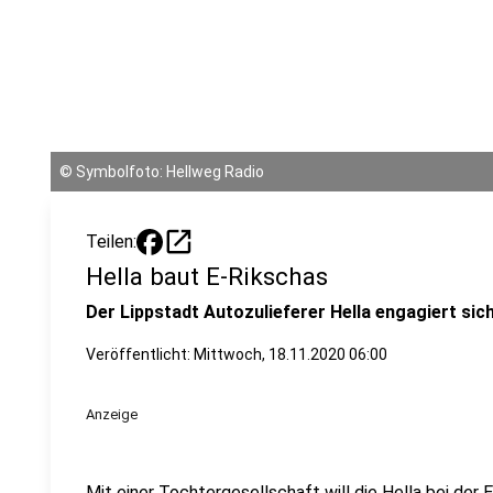
©
Symbolfoto: Hellweg Radio
open_in_new
Teilen:
Hella baut E-Rikschas
Der Lippstadt Autozulieferer Hella engagiert sich 
Veröffentlicht:
Mittwoch, 18.11.2020 06:00
Anzeige
Mit einer Tochtergesellschaft will die Hella bei der