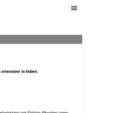
menu
intensiver in Indien.
 Entwicklung von Elektro-Rikschas vorne