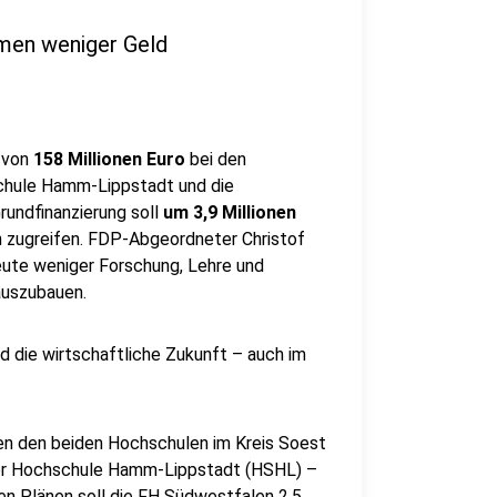
men weniger Geld
 von
158 Millionen Euro
bei den
chule Hamm-Lippstadt und die
rundfinanzierung soll
um 3,9 Millionen
en zugreifen. FDP-Abgeordneter Christof
deute weniger Forschung, Lehre und
 auszubauen.
nd die wirtschaftliche Zukunft – auch im
n den beiden Hochschulen im Kreis Soest
der Hochschule Hamm-Lippstadt (HSHL) –
len Plänen soll die FH Südwestfalen 2,5