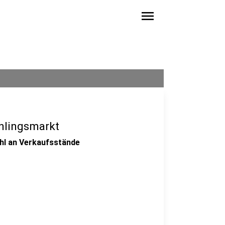
menu
ühlingsmarkt
ahl an Verkaufsstände