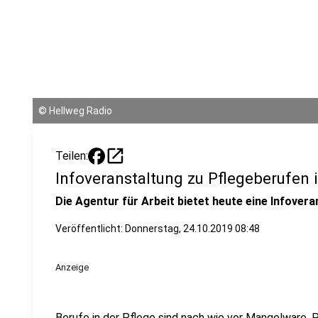
©
Hellweg Radio
open_in_new
Teilen:
Infoveranstaltung zu Pflegeberufen 
Die Agentur für Arbeit bietet heute eine Infovera
Veröffentlicht:
Donnerstag, 24.10.2019 08:48
Anzeige
Berufe in der Pflege sind nach wie vor Mangelware.