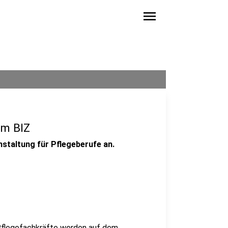
menu
im BIZ
nstaltung für Pflegeberufe an.
 Pflegefachkräfte werden auf dem