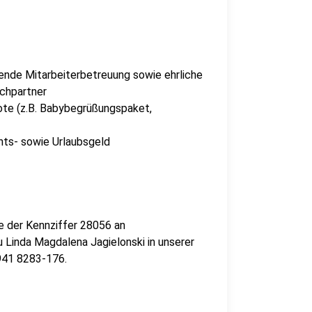
zende Mitarbeiterbetreuung sowie ehrliche
chpartner
bote (z.B. Babybegrüßungspaket,
hts- sowie Urlaubsgeld
e der Kennziffer 28056 an
u Linda Magdalena Jagielonski in unserer
2941 8283-176.