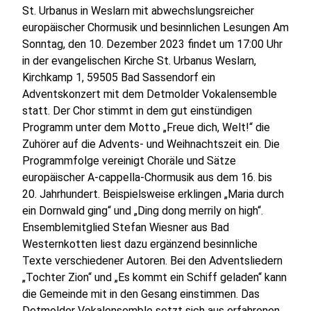
St. Urbanus in Weslarn mit abwechslungsreicher
europäischer Chormusik und besinnlichen Lesungen Am
Sonntag, den 10. Dezember 2023 findet um 17:00 Uhr
in der evangelischen Kirche St. Urbanus Weslarn,
Kirchkamp 1, 59505 Bad Sassendorf ein
Adventskonzert mit dem Detmolder Vokalensemble
statt. Der Chor stimmt in dem gut einstündigen
Programm unter dem Motto „Freue dich, Welt!“ die
Zuhörer auf die Advents- und Weihnachtszeit ein. Die
Programmfolge vereinigt Choräle und Sätze
europäischer A-cappella-Chormusik aus dem 16. bis
20. Jahrhundert. Beispielsweise erklingen „Maria durch
ein Dornwald ging“ und „Ding dong merrily on high“.
Ensemblemitglied Stefan Wiesner aus Bad
Westernkotten liest dazu ergänzend besinnliche
Texte verschiedener Autoren. Bei den Adventsliedern
„Tochter Zion“ und „Es kommt ein Schiff geladen“ kann
die Gemeinde mit in den Gesang einstimmen. Das
Detmolder Vokalensemble setzt sich aus erfahrenen