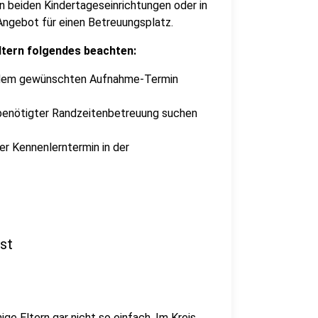
ren beiden Kindertageseinrichtungen oder in
 Angebot für einen Betreuungsplatz.
ltern folgendes beachten:
or dem gewünschten Aufnahme-Termin
h benötigter Randzeitenbetreuung suchen
her Kennenlerntermin in der
st
nige Eltern gar nicht so einfach. Im Kreis