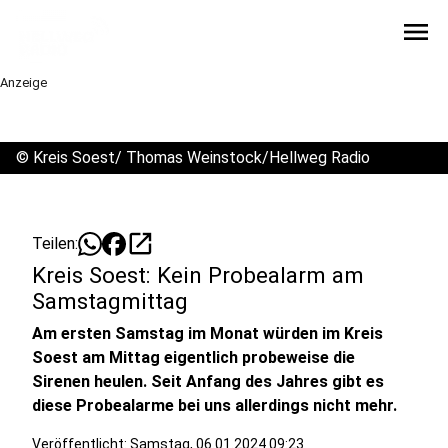
menu
Anzeige
©
Kreis Soest/ Thomas Weinstock/Hellweg Radio
open_in_new
Teilen:
Kreis Soest: Kein Probealarm am
Samstagmittag
Am ersten Samstag im Monat würden im Kreis
Soest am Mittag eigentlich probeweise die
Sirenen heulen. Seit Anfang des Jahres gibt es
diese Probealarme bei uns allerdings nicht mehr.
Veröffentlicht:
Samstag, 06.01.2024 09:23