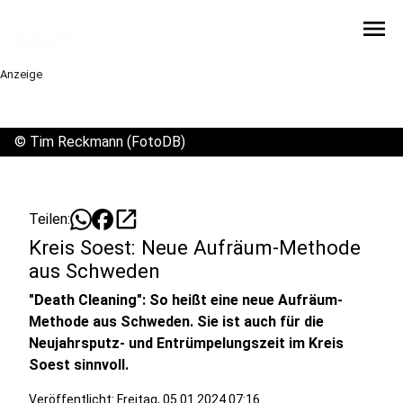
menu
Anzeige
©
Tim Reckmann (FotoDB)
open_in_new
Teilen:
Kreis Soest: Neue Aufräum-Methode
aus Schweden
"Death Cleaning": So heißt eine neue Aufräum-
Methode aus Schweden. Sie ist auch für die
Neujahrsputz- und Entrümpelungszeit im Kreis
Soest sinnvoll.
Veröffentlicht:
Freitag, 05.01.2024 07:16