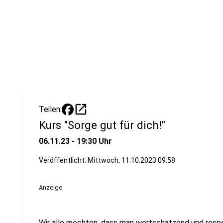
open_in_new
Teilen:
Kurs "Sorge gut für dich!"
06.11.23 - 19:30 Uhr
Veröffentlicht:
Mittwoch, 11.10.2023 09:58
Anzeige
Wir alle möchten, dass man wertschätzend und respe