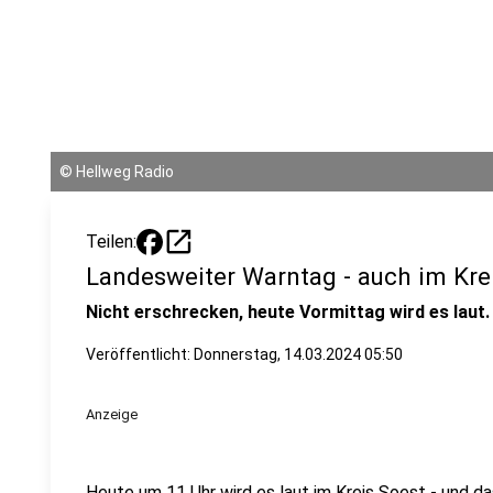
©
Hellweg Radio
open_in_new
Teilen:
Landesweiter Warntag - auch im Kre
Nicht erschrecken, heute Vormittag wird es laut.
Veröffentlicht:
Donnerstag, 14.03.2024 05:50
Anzeige
Heute um 11 Uhr wird es laut im Kreis Soest - und d