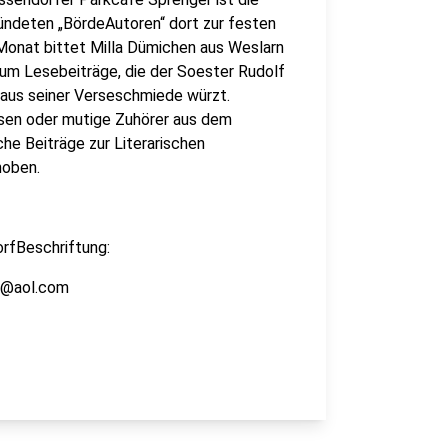
ündeten „BördeAutoren“ dort zur festen
Monat bittet Milla Dümichen aus Weslarn
 um Lesebeiträge, die der Soester Rudolf
 aus seiner Verseschmiede würzt.
sen oder mutige Zuhörer aus dem
che Beiträge zur Literarischen
hoben.
rfBeschriftung:
r@aol.com