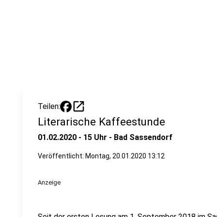
open_in_new
Teilen:
Literarische Kaffeestunde
01.02.2020 - 15 Uhr - Bad Sassendorf
Veröffentlicht:
Montag, 20.01.2020 13:12
Anzeige
Seit der ersten Lesung am 1. September 2018 im Sas