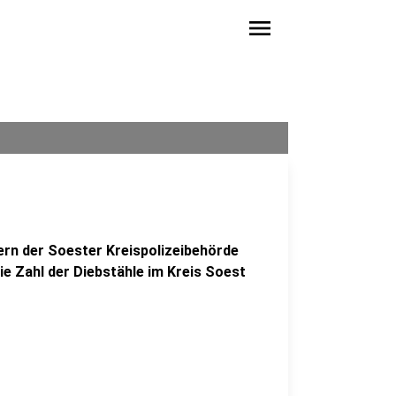
menu
ern der Soester Kreispolizeibehörde
 Die Zahl der Diebstähle im Kreis Soest