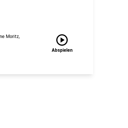
play_circle
ne Moritz,
Abspielen