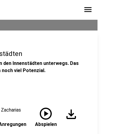
menu
städten
in den Innenstädten unterwegs. Das
 noch viel Potenzial.
play_circle
download
 Zacharias
 Anregungen
Abspielen