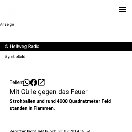
menu
Anzeige
©
Hellweg Radio
Symbolbild.
open_in_new
Teilen:
Mit Gülle gegen das Feuer
Strohballen und rund 4000 Quadratmeter Feld
standen in Flammen.
Veröffentlicht:
Mittwoch, 31.07.2019 18:54