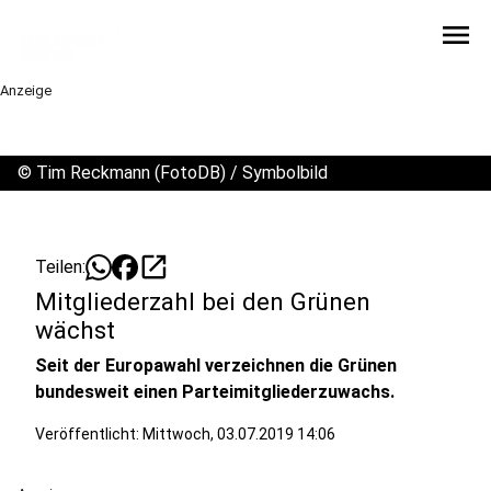
menu
Anzeige
©
Tim Reckmann (FotoDB) / Symbolbild
open_in_new
Teilen:
Mitgliederzahl bei den Grünen
wächst
Seit der Europawahl verzeichnen die Grünen
bundesweit einen Parteimitgliederzuwachs.
Veröffentlicht:
Mittwoch, 03.07.2019 14:06