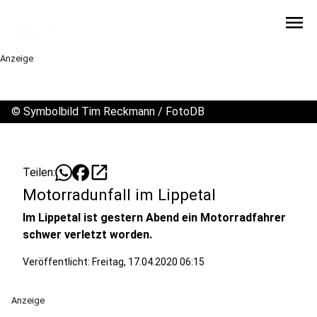
menu
Anzeige
©
Symbolbild Tim Reckmann / FotoDB
open_in_new
Teilen:
Motorradunfall im Lippetal
Im Lippetal ist gestern Abend ein Motorradfahrer
schwer verletzt worden.
Veröffentlicht:
Freitag, 17.04.2020 06:15
Anzeige