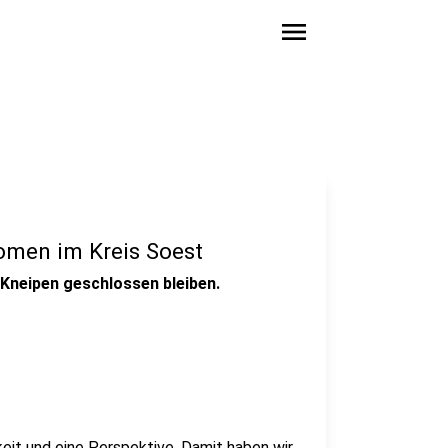
menu
omen im Kreis Soest
Kneipen geschlossen bleiben.
eit und eine Perspektive. Damit haben wir