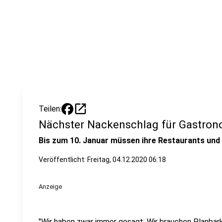
open_in_new
Teilen:
Nächster Nackenschlag für Gastron
Bis zum 10. Januar müssen ihre Restaurants und 
Veröffentlicht:
Freitag, 04.12.2020 06:18
Anzeige
"Wir haben zwar immer gesagt: Wir brauchen Planbark