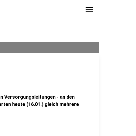
menu
en Versorgungsleitungen - an den
arten heute (16.01.) gleich mehrere