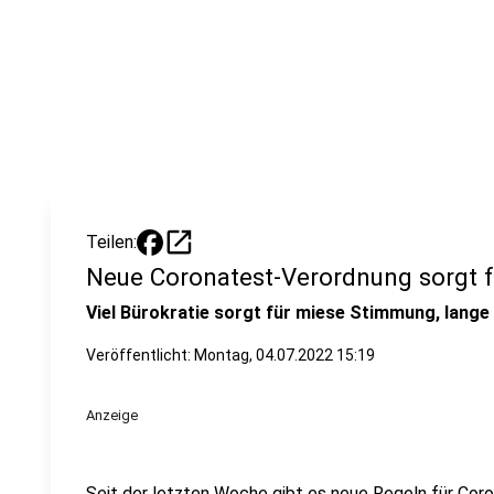
open_in_new
Teilen:
Neue Coronatest-Verordnung sorgt f
Viel Bürokratie sorgt für miese Stimmung, lange
Veröffentlicht:
Montag, 04.07.2022 15:19
Anzeige
Seit der letzten Woche gibt es neue Regeln für Coro