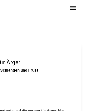
menu
ür Ärger
 Schlangen und Frust.
natests und die sorgen für Ärger. Nur