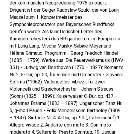
der kommunalen Neugliederung 1975 existiert.
Dirigent ist der Geiger Radoslaw Szulc, der von Lorin
Maazel zum 1. Konzertmeister des
Symphonieorchesters des Bayerischen Rundfunks
berufen wurde. Als künstlerischer Leiter des
Kammerorchesters des BR gastierte er in Europa u. a.
mit Lang Lang, Mischa Maisky, Sabine Meyer und
Hélène Grimaud. Programm - Georg Friedrich Händel
(1685 – 1759): Werke aus: Die Feuerwerksmusik (HWV
351) - Ludwig van Beethoven (1770 – 1827): Romanze
Nr. 2, F-Dur, op. 50, für Violine und Orchester - Giovanni
Sollima (*1962): Violoncelles, vibrez!, für zwei
Violoncelli und Streichorchester - Johann Strauss
(Sohn) (1825 – 1899): Kaiserwalzer C-Dur, op. 437 -
Johannes Brahms (1833 – 1897): Ungarischer Tanz Nr.
5, g-moll Pause - Felix Mendelssohn Bartholdy (1809
– 1847): Sinfonie Nr. 4, A-Dur, op. 90 („Italienische“) 1.
Allegro vivace 2. Andante con moto 3. Con moto
moderato 4. Saltarello. Presto Sonntag, 19. Januar