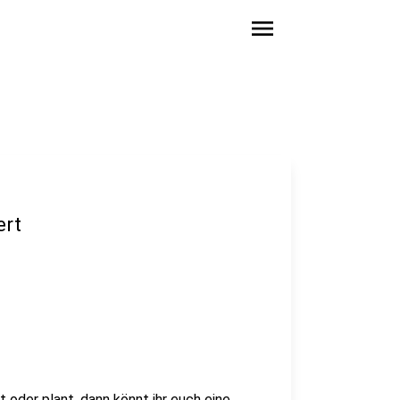
menu
ert
 oder plant, dann könnt ihr euch eine