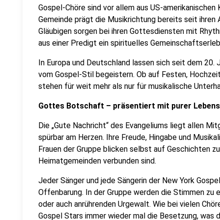
Gospel-Chöre sind vor allem aus US-amerikanischen 
Gemeinde prägt die Musikrichtung bereits seit ihren 
Gläubigen sorgen bei ihren Gottesdiensten mit Rhyth
aus einer Predigt ein spirituelles Gemeinschaftserleb
In Europa und Deutschland lassen sich seit dem 20
vom Gospel-Stil begeistern. Ob auf Festen, Hochze
stehen für weit mehr als nur für musikalische Unterha
Gottes Botschaft – präsentiert mit purer Leben
Die „Gute Nachricht“ des Evangeliums liegt allen Mi
spürbar am Herzen. Ihre Freude, Hingabe und Musikali
Frauen der Gruppe blicken selbst auf Geschichten zur
Heimatgemeinden verbunden sind.
Jeder Sänger und jede Sängerin der New York Gospel
Offenbarung. In der Gruppe werden die Stimmen zu ei
oder auch anrührenden Urgewalt. Wie bei vielen Chö
Gospel Stars immer wieder mal die Besetzung, was de