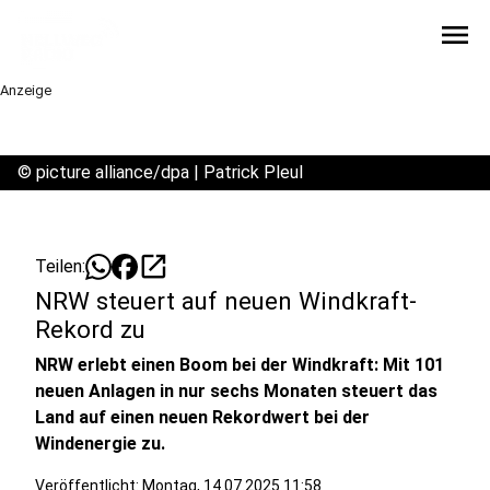
menu
Anzeige
©
picture alliance/dpa | Patrick Pleul
open_in_new
Teilen:
NRW steuert auf neuen Windkraft-
Rekord zu
NRW erlebt einen Boom bei der Windkraft: Mit 101
neuen Anlagen in nur sechs Monaten steuert das
Land auf einen neuen Rekordwert bei der
Windenergie zu.
Veröffentlicht:
Montag, 14.07.2025 11:58