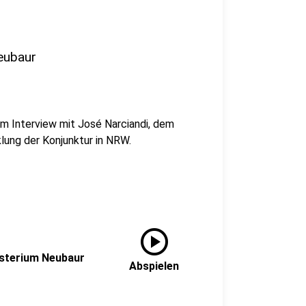
eubaur
m Interview mit José Narciandi, dem
lung der Konjunktur in NRW.
play_circle
isterium Neubaur
Abspielen