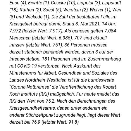
Ense (4), Erwitte (1), Geseke (10), Lippetal (3), Lippstadt
(18), Rüthen (2), Soest (5), Warstein (2), Welver (1), Werl
(8) und Wickede (1). Die Zahl der bestätigten Fälle im
Kreisgebiet beträgt damit, Stand 3. Mai 2021, 14 Uhr,
7.972 (letzter Wert: 7.917). Als genesen gelten 7.084
Menschen (letzter Wert: 6.985). 707 sind aktuell
infiziert (letzter Wert: 751). 36 Personen müssen
derzeit stationär behandelt werden, davon 3 auf der
Intensivstation. 181 Personen sind im Zusammenhang
mit COVID-19 verstorben. Nach Auskunft des
Ministeriums für Arbeit, Gesundheit und Soziales des
Landes Nordrhein-Westfalen ist für die bundesweite
"Corona-Notbremse" die Veröffentlichung des Robert
Koch Instituts (RKI) maßgeblich. Für heute meldet das
RKI den Wert von 75,2. Nach den Berechnungen des
Kreisgesundheitsamts, denen unter anderem ein
anderer Stichzeitpunkt zugrunde liegt, liegt dieser Wert
derzeit bei 76,9 (letzter Wert: 91,8).