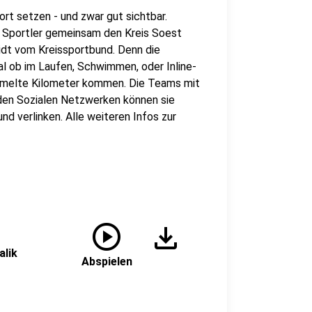
rt setzen - und zwar gut sichtbar.
nd Sportler gemeinsam den Kreis Soest
dt vom Kreissportbund. Denn die
l ob im Laufen, Schwimmen, oder Inline-
mmelte Kilometer kommen. Die Teams mit
den Sozialen Netzwerken können sie
nd verlinken. Alle weiteren Infos zur
play_circle
download
alik
Abspielen