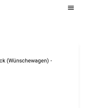
menu
eck (Wünschewagen) -