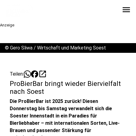
menu
Anzeige
©
Gero Sliwa / Wirtschaft und Marketing Soest
open_in_new
Teilen:
ProBierBar bringt wieder Biervielfalt
nach Soest
Die ProBierBar ist 2025 zurück! Diesen
Donnerstag bis Samstag verwandelt sich die
Soester Innenstadt in ein Paradies für
Bierliebhaber – mit internationalen Sorten, Live-
Brauen und passender Stärkung für