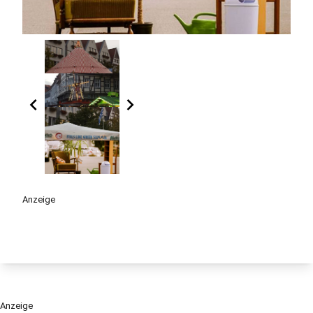
chevron_left
chevron_right
Anzeige
Anzeige