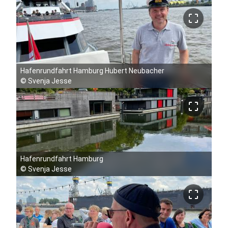
crop_free
Hafenrundfahrt Hamburg Hubert Neubacher
©
Svenja Jesse
crop_free
Hafenrundfahrt Hamburg
©
Svenja Jesse
crop_free