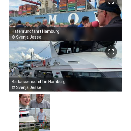
crop_free
Hafenrundfahrt Hamburg
©
Svenja Jesse
crop_free
Barkassenschiff in Hamburg.
©
Svenja Jesse