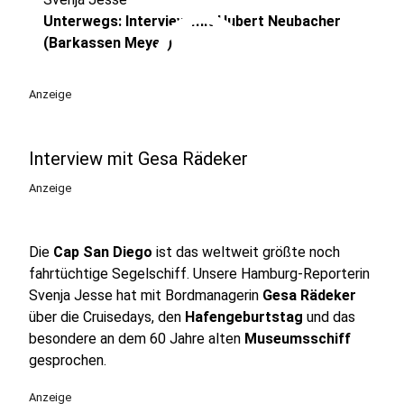
play_circle
Unterwegs: Interview mit Hubert Neubacher
(Barkassen Meyer)
Anzeige
Interview mit Gesa Rädeker
Anzeige
Die
Cap San Diego
ist das weltweit größte noch
fahrtüchtige Segelschiff. Unsere Hamburg-Reporterin
Svenja Jesse hat mit Bordmanagerin
Gesa Rädeker
über die Cruisedays, den
Hafengeburtstag
und das
besondere an dem 60 Jahre alten
Museumsschiff
gesprochen.
Anzeige