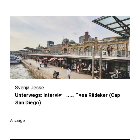
Svenja Jesse
play_circle
Unterwegs: Interview mit Gesa Rädeker (Cap
San Diego)
Anzeige