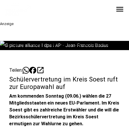
menu
Anzeige
©
picture alliance I dpa I AP - Jean-Francois Badias
open_in_new
Teilen:
Schülervertretung im Kreis Soest ruft
zur Europawahl auf
Am kommenden Sonntag (09.06.) wählen die 27
Mitgliedsstaaten ein neues EU-Parlament. Im Kreis
Soest gibt es zahlreiche Erstwähler und die will die
Bezirksschülervertretung im Kreis Soest
ermutigen zur Wahlurne zu gehen.