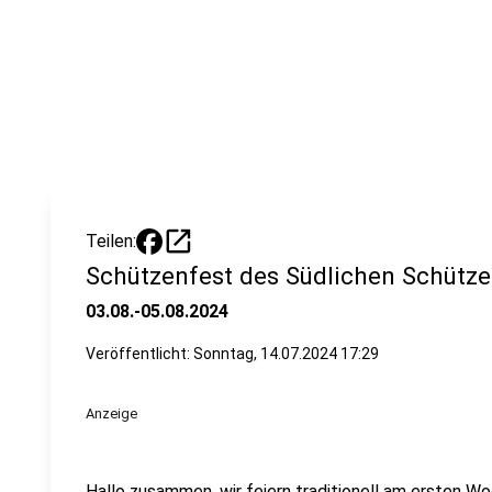
open_in_new
Teilen:
Schützenfest des Südlichen Schütz
03.08.-05.08.2024
Veröffentlicht:
Sonntag, 14.07.2024 17:29
Anzeige
Hallo zusammen, wir feiern traditionell am ersten 