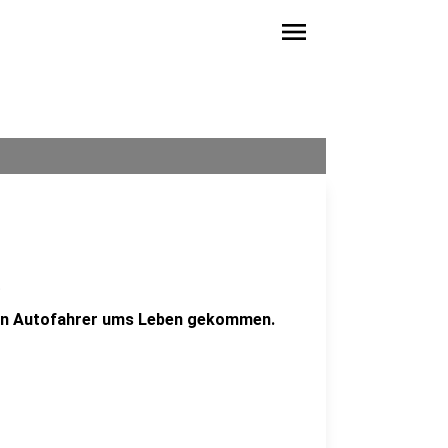
menu
e
 ein Autofahrer ums Leben gekommen.