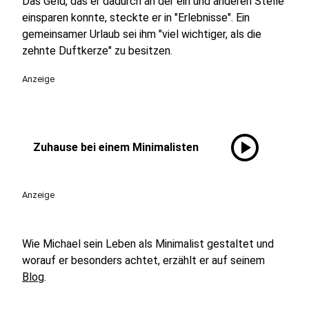
Das Geld, das er dadurch an der ein und anderen Stelle
einsparen konnte, steckte er in "Erlebnisse". Ein
gemeinsamer Urlaub sei ihm "viel wichtiger, als die
zehnte Duftkerze" zu besitzen.
Anzeige
play_circle
Zuhause bei einem Minimalisten
Anzeige
Wie Michael sein Leben als Minimalist gestaltet und
worauf er besonders achtet, erzählt er auf seinem
Blog
.