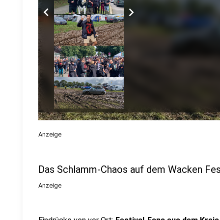
chevron_left
chevron_right
Anzeige
Das Schlamm-Chaos auf dem Wacken Fest
Anzeige