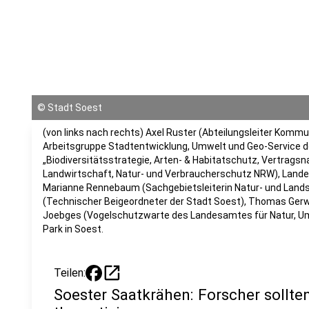
©
Stadt Soest
(von links nach rechts) Axel Ruster (Abteilungsleiter Kommun
Arbeitsgruppe Stadtentwicklung, Umwelt und Geo-Service de
„Biodiversitätsstrategie, Arten- & Habitatschutz, Vertrags
Landwirtschaft, Natur- und Verbraucherschutz NRW), Landes
Marianne Rennebaum (Sachgebietsleiterin Natur- und Lands
(Technischer Beigeordneter der Stadt Soest), Thomas Gerw
Joebges (Vogelschutzwarte des Landesamtes für Natur, U
Park in Soest.
open_in_new
Teilen:
Soester Saatkrähen: Forscher sollten