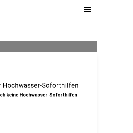
menu
r Hochwasser-Soforthilfen
och keine Hochwasser-Soforthilfen