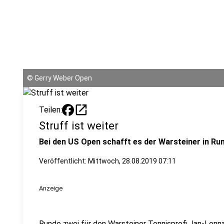
©
Gerry Weber Open
open_in_new
Teilen:
Struff ist weiter
Bei den US Open schafft es der Warsteiner in Ru
Veröffentlicht:
Mittwoch, 28.08.2019 07:11
Anzeige
Runde zwei für den Warsteiner Tennisprofi Jan-Lenna