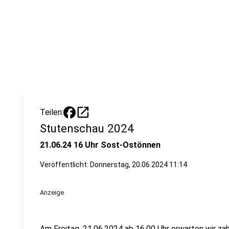
open_in_new
Teilen:
Stutenschau 2024
21.06.24 16 Uhr Sost-Ostönnen
Veröffentlicht:
Donnerstag, 20.06.2024 11:14
Anzeige
Am Freitag, 21.06.2024 ab 16.00 Uhr erwarten wir zah