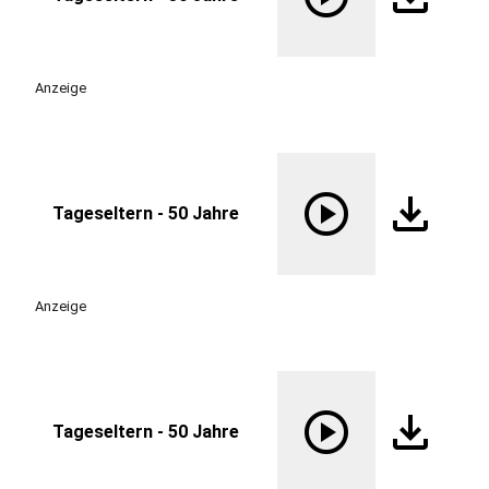
Anzeige
play_circle
download
Tageseltern - 50 Jahre
Anzeige
play_circle
download
Tageseltern - 50 Jahre