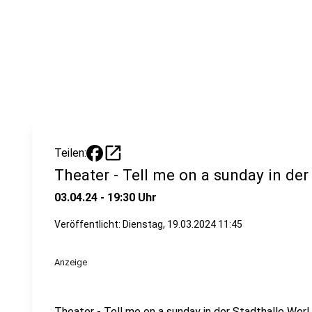
open_in_new
Teilen:
Theater - Tell me on a sunday in der
03.04.24 - 19:30 Uhr
Veröffentlicht:
Dienstag, 19.03.2024 11:45
Anzeige
Theater - Tell me on a sunday in der Stadthalle Werl