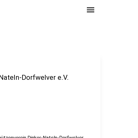
menu
Nateln-Dorfwelver e.V.
hützenverein Dinker-Nateln-Dorfwelver