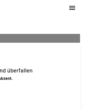
menu
nd überfallen
Akzent.