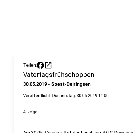
open_in_new
Teilen:
Vatertagsfrühschoppen
30.05.2019 - Soest-Deiringsen
Veröffentlicht:
Donnerstag, 30.05.2019 11:00
Anzeige
Am 30.05. Veranstaltet der Löschzug 4 (LG Deirings