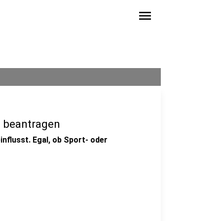
menu
e beantragen
nflusst. Egal, ob Sport- oder