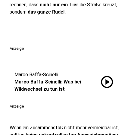
rechnen, dass
nicht nur ein Tier
die Straße kreuzt,
sondern
das ganze Rudel.
Anzeige
Marco Baffa-Scinelli
play_circle
Marco Baffa-Scinelli: Was bei
Wildwechsel zu tun ist
Anzeige
Wenn ein Zusammenstoß nicht mehr vermeidbar ist,
sollten
keine unkontrollierten Ausweichmanöver