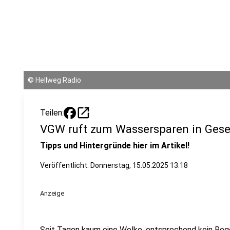
©
Hellweg Radio
open_in_new
Teilen:
VGW ruft zum Wassersparen in Gese
Tipps und Hintergründe hier im Artikel!
Veröffentlicht:
Donnerstag, 15.05.2025 13:18
Anzeige
Seit Tagen kaum eine Wolke, entsprechend kein Reg