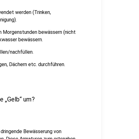
wendet werden (Trinken,
nigung).
hen Morgenstunden bewässern (nicht
inkwasser bewässern.
llen/nachfüllen.
en, Dächern etc. durchführen.
se „Gelb“ um?
ie dringende Bewässerung von
en. Diese Armaturen zum ortsnahen,