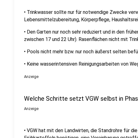
• Trinkwasser sollte nur für notwendige Zwecke ver
Lebensmittelzubereitung, Körperpflege, Haushaltsrei
• Den Garten nur noch sehr reduziert und in den frü
zwischen 17 und 22 Uhr). Rasenflächen nicht mit Tr
• Pools nicht mehr bzw. nur noch äußerst selten befü
• Keine wasserintensiven Reinigungsarbeiten von Weg
Anzeige
Welche Schritte setzt VGW selbst in Pha
Anzeige
• VGW hat mit den Landwirten, die Standrohre für d
Frühkartoffeln benötigen, eine Vereinbarung getroff